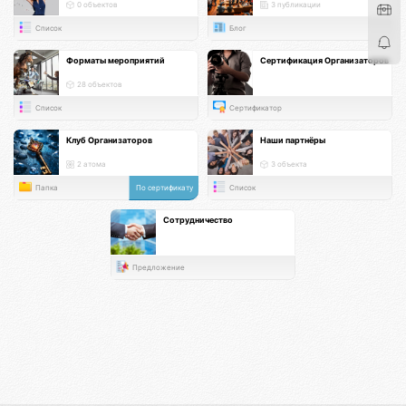
0 объектов
3 публикации
Список
Блог
Форматы мероприятий
Сертификация Организаторов
28 объектов
Список
Сертификатор
Клуб Организаторов
Наши партнёры
2 атома
3 объекта
Папка
По сертификату
Список
Сотрудничество
Предложение