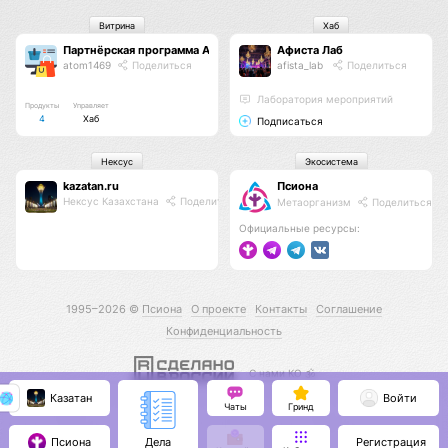
Витрина
Хаб
Партнёрская программа Афиста Лаб
Афиста Лаб
atom1469
Поделиться
afista_lab
Поделиться
Лаборатория мероприятий
Продукты
Управляет
4
Хаб
Подписаться
Нексус
Экосистема
kazatan.ru
Псиона
Нексус Казахстана
Поделиться
Метаорганизм
Поделиться
Официальные ресурсы:
1995–2026 ©
Псиона
О проекте
Контакты
Соглашение
Конфиденциальность
С нами КО 🕉️
Казатан
Войти
Чаты
Гринд
Псиона
Регистрация
Дела