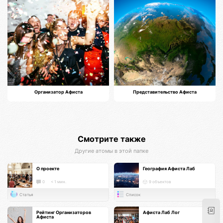
Организатор Афиста
Представительство Афиста
Смотрите также
Другие атомы в этой папке
О проекте
География Афиста Лаб
0
< 1 мин.
9 объектов
Статья
Список
Рейтинг Организаторов
Афиста Лаб Лог
Афиста