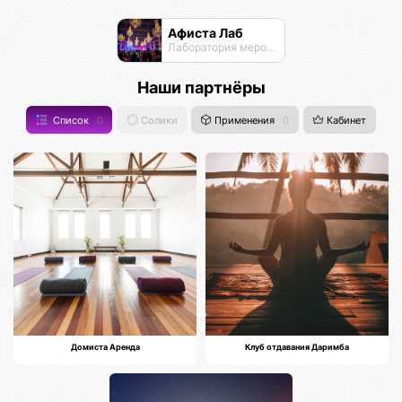
Афиста Лаб
Лаборатория мероприятий
Наши партнёры
Список
0
Солики
Применения
0
Кабинет
Домиста Аренда
Клуб отдавания Даримба