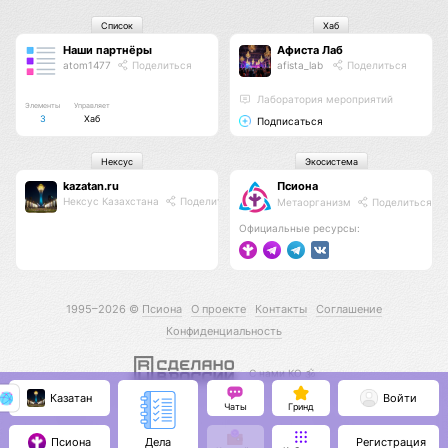
Список
Хаб
Наши партнёры
Афиста Лаб
atom1477
Поделиться
afista_lab
Поделиться
Лаборатория мероприятий
Элементы
Управляет
3
Хаб
Подписаться
Нексус
Экосистема
kazatan.ru
Псиона
Нексус Казахстана
Поделиться
Метаорганизм
Поделиться
Официальные ресурсы:
1995–2026 ©
Псиона
О проекте
Контакты
Соглашение
Конфиденциальность
С нами КО 🕉️
Казатан
Войти
Чаты
Гринд
Псиона
Регистрация
Дела