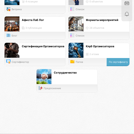
4 позиции
0 объектов
Витрина
Список
Афиста Лаб Лог
Форматы мероприятий
3 публикации
28 объектов
Блог
Список
Сертификация Организаторов
Клуб Организаторов
2 атома
Сертификатор
Папка
По сертификату
Сотрудничество
Предложение