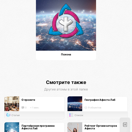
Псиона
Смотрите также
Другие атомы в этой папке
О проекте
География Афиста Лаб
0
< 1 мин.
9 объектов
Статья
Список
Партнёрская программа
Рейтинг Организаторов
Афиста Лаб
Афиста