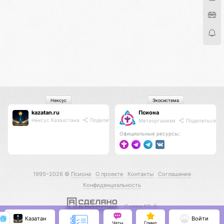
Нексус
Экосистема
kazatan.ru
Псиона
Нексус Казахстана
Поделиться
Метаорганизм
Поделиться
Официальные ресурсы:
1995–2026 ©
Псиона
О проекте
Контакты
Соглашение
Конфиденциальность
С нами КО 🕉️
Казатан
Войти
Чаты
Гринд