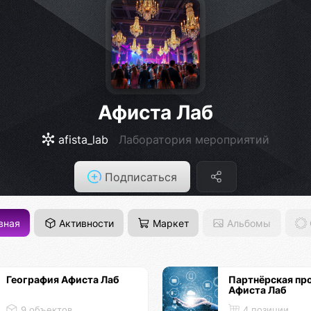
Афиста Лаб
afista_lab
Лаборатория мероприятий
Подписаться
вная
Активности
Маркет
Альбомы
География Афиста Лаб
Партнёрская пр
Афиста Лаб
9 объектов
4 позиции