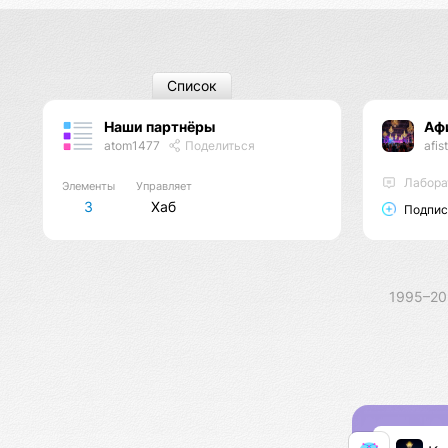
Список
Наши партнёры
Аф
atom1477
Поделиться
afis
Лабора
Элементы
Управляет
3
Хаб
Подпис
1995–2