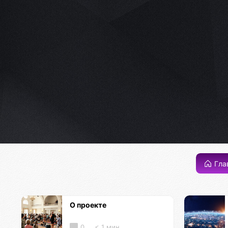
Гла
О проекте
0
< 1 мин.