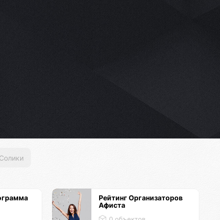
Солики
ограмма
Рейтинг Организаторов
Афиста
0 объектов