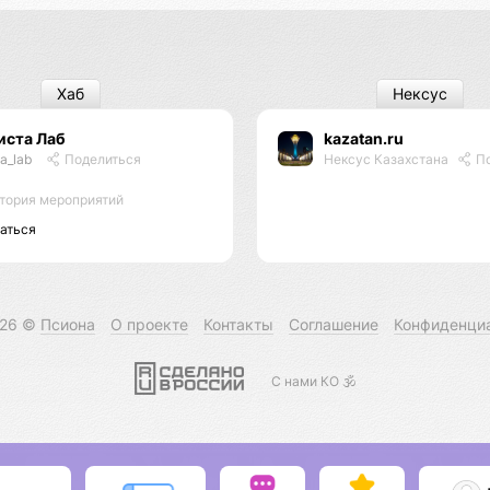
Хаб
Нексус
иста Лаб
kazatan.ru
ta_lab
Поделиться
Нексус Казахстана
По
тория мероприятий
аться
026 ©
Псиона
О проекте
Контакты
Соглашение
Конфиденци
С нами КО 🕉️