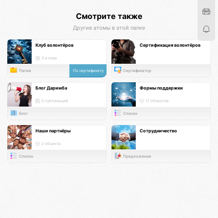
Смотрите также
Другие атомы в этой папке
Клуб волонтёров
Сертификация волонтёров
3 атома
Папка
По сертификату
Сертификатор
Блог Даримба
Формы поддержки
0 публикаций
11 объектов
Блог
Список
Наши партнёры
Сотрудничество
2 объекта
Список
Предложение