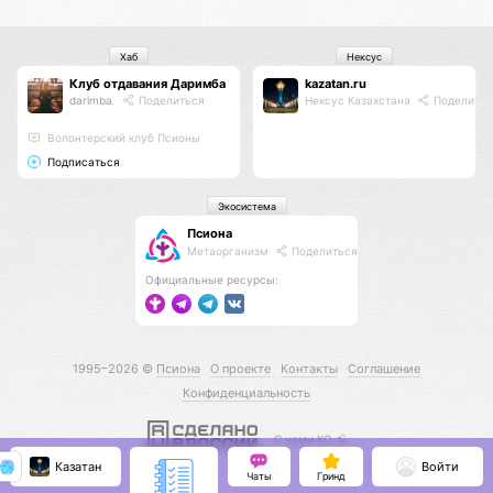
Хаб
Нексус
Клуб отдавания Даримба
kazatan.ru
darimba
Поделиться
Нексус Казахстана
Поделитьс
Волонтерский клуб Псионы
Подписаться
Экосистема
Псиона
Метаорганизм
Поделиться
Официальные ресурсы:
1995–2026 ©
Псиона
О проекте
Контакты
Соглашение
Конфиденциальность
С нами КО 🕉️
Казатан
Войти
Чаты
Гринд