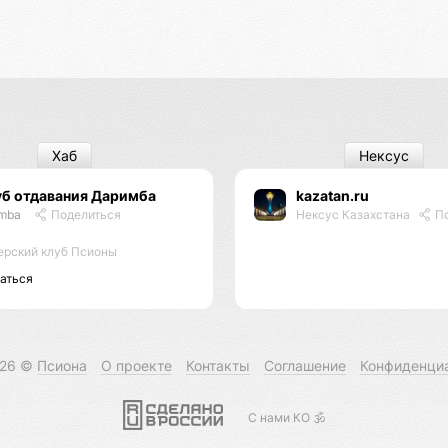
Хаб
Нексус
уб отдавания Даримба
kazatan.ru
imba
Поделиться
Нексус Казахстана
По
ерский клуб Псионы
аться
026 ©
Псиона
О проекте
Контакты
Соглашение
Конфиденци
С нами КО 🕉️