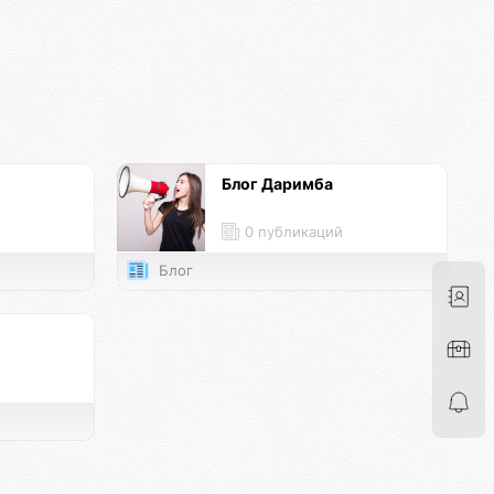
Блог Даримба
0 публикаций
Блог