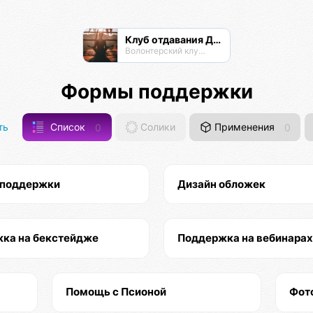
Клуб отдавания Даримба
Волонтерский клуб Псионы
Формы поддержки
ть
Список
0
Солики
Применения
0
 поддержки
Дизайн обложек
ка на бекстейдже
Поддержка на вебинарах
Помощь с Псионой
Фот