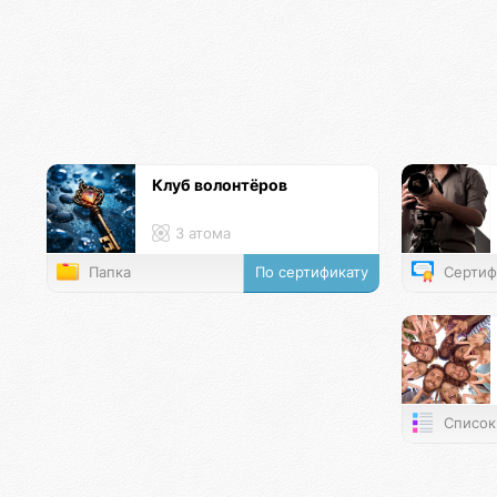
Клуб волонтёров
3 атома
Папка
По сертификату
Сертиф
Список