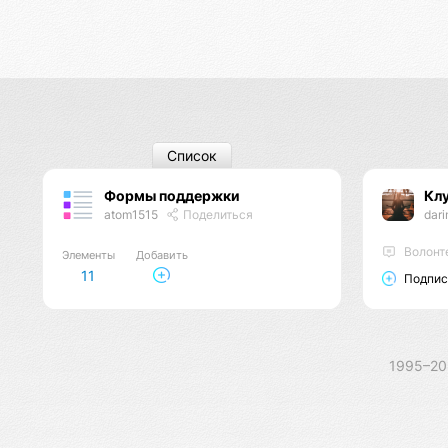
Список
Формы поддержки
Кл
atom1515
Поделиться
dar
Волонт
Элементы
Добавить
11
Подпис
1995–2