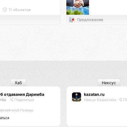
11 объектов
Предложение
Хаб
Нексус
уб отдавания Даримба
kazatan.ru
imba
Поделиться
Нексус Казахстана
По
ерский клуб Псионы
аться