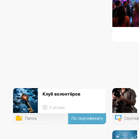
Клуб волонтёров
3 атома
Папка
По сертификату
Сертиф