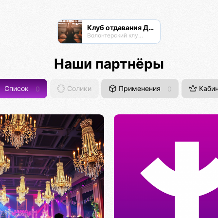
Клуб отдавания Даримба
Волонтерский клуб Псионы
Наши партнёры
Список
0
Солики
Применения
0
Кабин