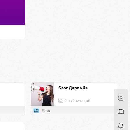
Блог Даримба
0 публикаций
Блог