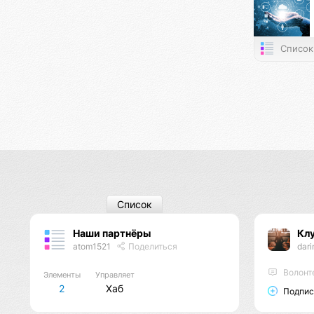
Список
Список
Наши партнёры
Кл
atom1521
Поделиться
dar
Волонт
Элементы
Управляет
2
Хаб
Подпис