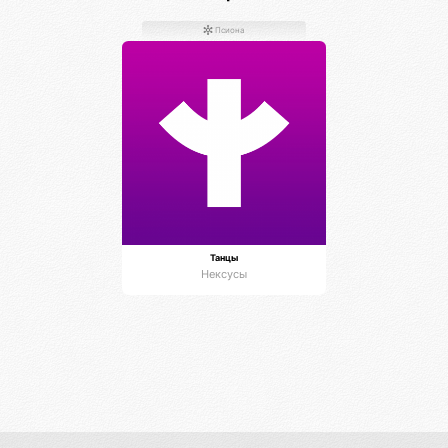
Псиона
Танцы
Нексусы