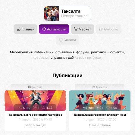
Тансалта
Нексус танцев
Главная
Активности
Маркет
Альбомы
Солики
Мероприятия
,
публикации
,
объявления
,
форумы
,
рейтинги
и
объекты
,
которыми
управляет хаб
на всех нексусах.
Публикации
Тансалта
Тансалта
~4 мин.
1
4.33
~4 мин.
1
4.00
Танцевальный гороскоп для партнёров
Танцевальный гороскоп для партнёрш
1 апреля 2025 в 07:15
1 апреля 2025 в 07:00
Блог о танцах
Блог о танцах