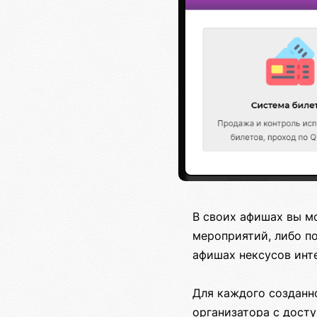
В своих афишах вы м
мероприятий, либо п
афишах нексусов инт
Для каждого созданн
организатора с досту