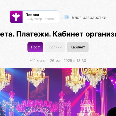
Псиона
Блог разработки
Cимулятор ноосферы
чета. Платежи. Кабинет организ
Пост
Солики
Кабинет
~11 мин.
26 мая 2025 в 13:30