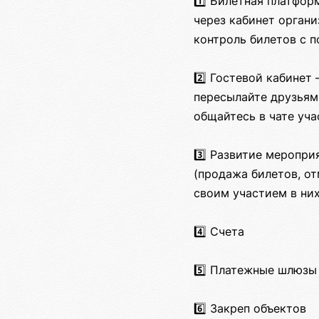
1️⃣ Билетная платфо
через кабинет органи
контроль билетов с 
2️⃣ Гостевой кабинет
пересылайте друзьям
общайтесь в чате уч
3️⃣ Развитие меропр
(продажа билетов, от
своим участием в них
4️⃣ Счета
5️⃣ Платежные шлюзы
6️⃣ Закреп объектов