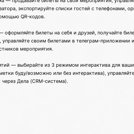
рма — продавайте билеты на свои мероприятия, управл
затора, экспортируйте списки гостей с телефонами, о
помощью QR-кодов.
 — оформляйте билеты на себя и друзей, получайте бил
, управляйте своим билетами в телеграм-приложении и
астников мероприятия.
иятий — выбирайте из 3 режимом интерактива для ваш
метки буду/возможно или без интерактива), управляй
 через Дела (CRM-система).