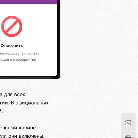
а для всех
тии. В официальных
й.
дельный кабинет
сли они включены.