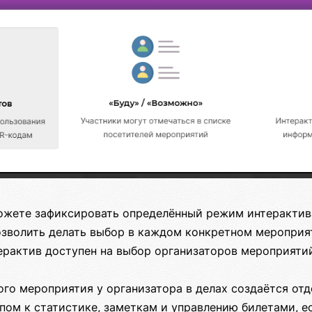
ожете зафиксировать определённый режим интерактив
озволить делать выбор в каждом конкретном мероприя
ерактив доступен на выбор организаторов мероприяти
ого мероприятия у организатора в делах создаётся от
пом к статистике, заметкам и управлению билетами, е