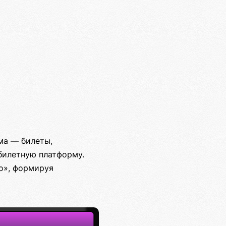
ма — билеты,
билетную платформу.
о», формируя