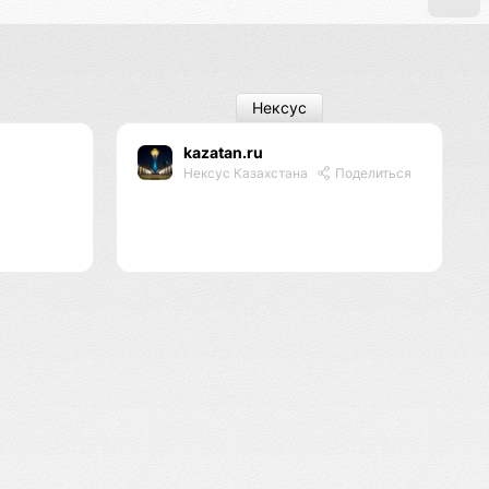
Нексус
kazatan.ru
я
Нексус Казахстана
Поделиться