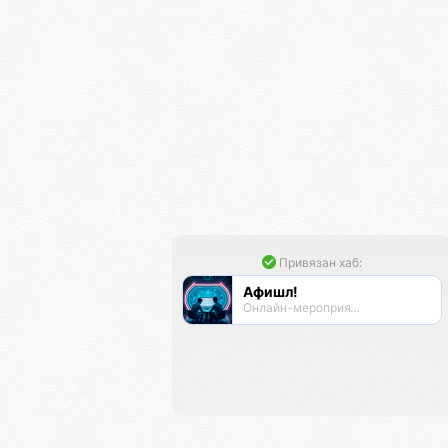
Привязан хаб:
Афишл!
Онлайн-мероприятия Афиста Лаб