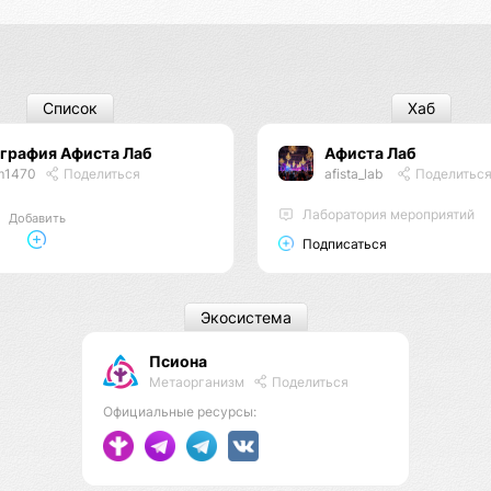
Список
Хаб
ография Афиста Лаб
Афиста Лаб
m1470
Поделиться
afista_lab
Поделитьс
Лаборатория мероприятий
Добавить
Подписаться
Экосистема
Псиона
Метаорганизм
Поделиться
Официальные ресурсы: