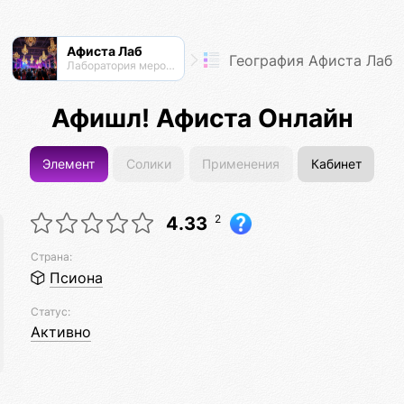
Афиста Лаб
География Афиста Лаб
Лаборатория мероприятий
Афишл! Афиста Онлайн
Элемент
Солики
Применения
Кабинет
2
4.33
Страна:
Псиона
Статус:
Активно