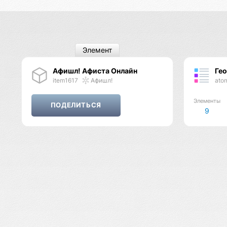
Элемент
Афишл! Афиста Онлайн
Ге
item1617
Афишл!
ato
Элементы
9