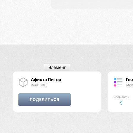
Элемент
Афиста Питер
Ге
item1606
ato
Элементы
9