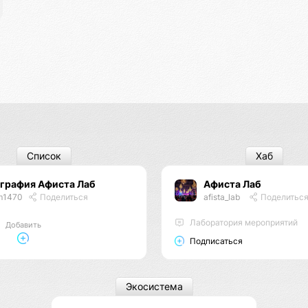
Список
Хаб
ография Афиста Лаб
Афиста Лаб
m1470
Поделиться
afista_lab
Поделитьс
Лаборатория мероприятий
Добавить
Подписаться
Экосистема