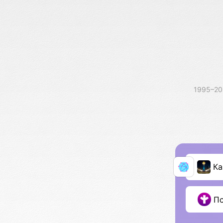
1995–2
Ка
П