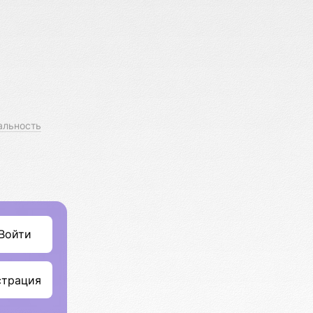
альность
Войти
страция