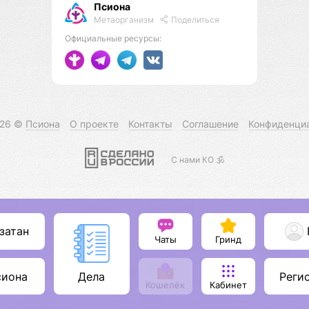
Псиона
Метаорганизм
Поделиться
Официальные ресурсы:
026 ©
Псиона
О проекте
Контакты
Соглашение
Конфиденци
С нами КО 🕉️
затан
Чаты
Гринд
сиона
Реги
Дела
Кошелёк
Кабинет