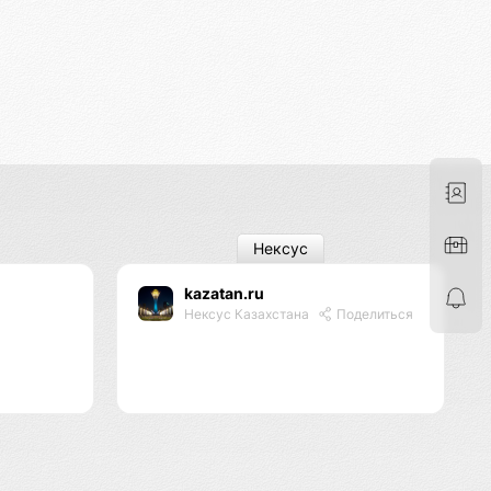
Нексус
kazatan.ru
я
Нексус Казахстана
Поделиться