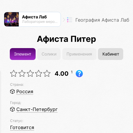
Афиста Лаб
География Афиста Лаб
Лаборатория мероприятий
Афиста Питер
Элемент
Солики
Применения
Кабинет
1
4.00
Страна:
Россия
Город:
Санкт-Петербург
Статус:
Готовится