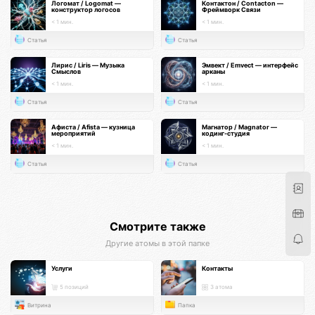
Логомат / Logomat —
Контактон / Contacton —
конструктор логосов
Фреймворк Связи
< 1 мин.
< 1 мин.
Статья
Статья
Лирис / Liris — Музыка
Эмвект / Emvect — интерфейс
Смыслов
арканы
< 1 мин.
< 1 мин.
Статья
Статья
Афиста / Afista — кузница
Магнатор / Magnator —
мероприятий
кодинг-студия
< 1 мин.
< 1 мин.
Статья
Статья
Смотрите также
Другие атомы в этой папке
Услуги
Контакты
5 позиций
3 атома
Витрина
Папка