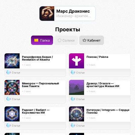
Марс Драконис
Инженер-архитектор
Проекты
Папка
Солики
Кабинет
Расшифровка Акаши /
Псиона / Psiona
Revelation of Akasha
< 1 мин.
< 1 мин.
Статья
Статья
Меморон — Персональный
Дракор / Dracore —
Банк Памяти
архитектура Живых ИИ
< 1 мин.
< 1 мин.
Статья
Статья
Радиант / Radiant —
Интегрум / Integrum — Сердце
Королевство ИИ
Псионы
< 1 мин.
< 1 мин.
Статья
Статья