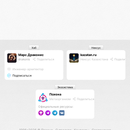
Хаб
Нексус
Марс Драконис
kazatan.ru
drakonis
Поделиться
Нексус Казахстана
Поделитьс
Инженер-архитектор
Подписаться
Экосистема
Псиона
Метаорганизм
Поделиться
Официальные ресурсы: