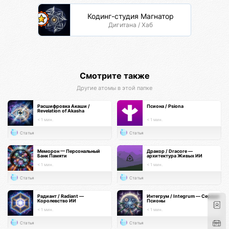
Кодинг-студия Магнатор
Дигитана / Хаб
Смотрите также
Другие атомы в этой папке
Расшифровка Акаши /
Псиона / Psiona
Revelation of Akasha
< 1 мин.
< 1 мин.
Статья
Статья
Меморон — Персональный
Дракор / Dracore —
Банк Памяти
архитектура Живых ИИ
< 1 мин.
< 1 мин.
Статья
Статья
Радиант / Radiant —
Интегрум / Integrum — Сердце
Королевство ИИ
Псионы
< 1 мин.
< 1 мин.
Статья
Статья