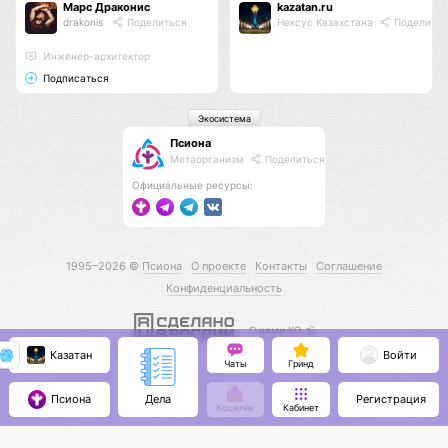
Марс Драконис
kazatan.ru
drakonis
Поделиться
Нексус Казахстана
Поделитьс
Инженер-архитектор
Подписаться
Экосистема
Псиона
Метаорганизм
Поделиться
Официальные ресурсы:
1995–2026 ©
Псиона
О проекте
Контакты
Соглашение
Конфиденциальность
С нами КО 🕉️
Казатан
Войти
Чаты
Гринд
Псиона
Регистрация
Дела
Кошелёк
Кабинет