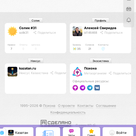
Солик
Профиль
Солик #31
Алексей Свиридов
solik31
Поделиться
id146468
Поделиться
Нравки
Ответы
Цепочка
Уровень
Соликов
Контакты
7
0
0
35
21
Нексус
Экосистема
kazatan.ru
Псиона
Нексус Казахстана
Поделиться
Метаорганизм
Поделиться
Официальные ресурсы:
1995–2026 ©
Псиона
О проекте
Контакты
Соглашение
Конфиденциальность
С нами КО 🕉️
Казатан
Войти
Чаты
Гринд