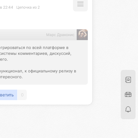
в 22:44
Цепочка из 2
Марс Драконис
грироваться по всей платформе в 
системы комментариев, дискуссий, 
го.

функционал, к официальному релизу в 
нтересного.
ветить
0