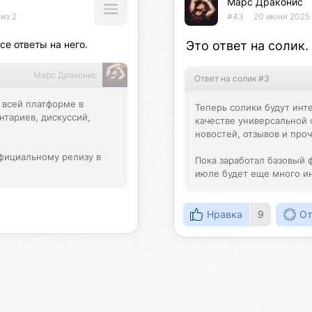
Марс Драконис
из 2
#43
20 июня 2025 
е ответы на него.
Это ответ на солик.
Марс Драконис
Ответ на солик #3
 всей платформе в 
Теперь солики будут инте
тариев, дискуссий, 
качестве универсальной 
новостей, отзывов и проче
фициальному релизу в 
Пока заработал базовый 
июле будет еще много и
Нравка
9
От