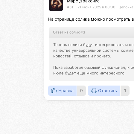
Марс Драконис
#51
21 июня 2025 в 00:30
Цепочка 
На странице солика можно посмотреть вс
Ответ на солик #3
Теперь солики будут интегрироваться по
качестве универсальной системы коммен
новостей, отзывов и прочего.

Пока заработал базовый функционал, к о
июле будет еще много интересного.
Нравка
9
Ответить
1