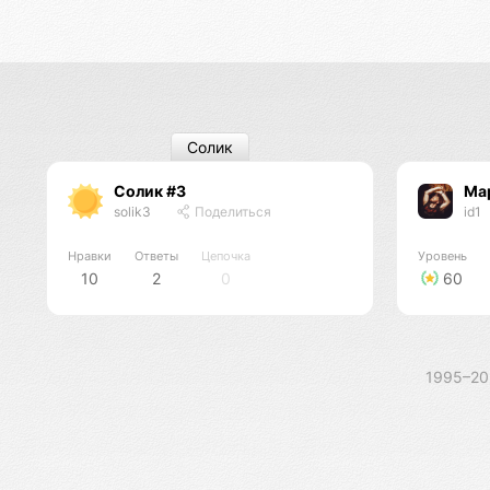
Солик
Солик #3
Ма
solik3
Поделиться
id1
Нравки
Ответы
Цепочка
Уровень
10
2
0
60
1995–2