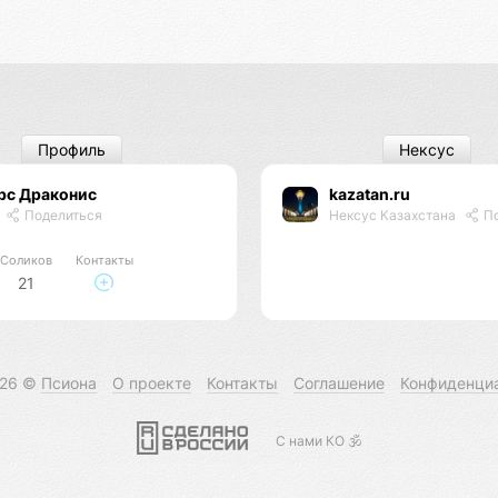
Профиль
Нексус
рс Драконис
kazatan.ru
Поделиться
Нексус Казахстана
По
Соликов
Контакты
21
026 ©
Псиона
О проекте
Контакты
Соглашение
Конфиденци
С нами КО 🕉️