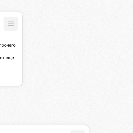
рочего.

ет еще 