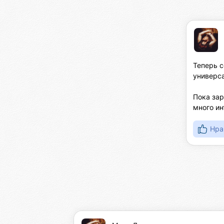
Теперь с
универса
Пока зар
много ин
Нра