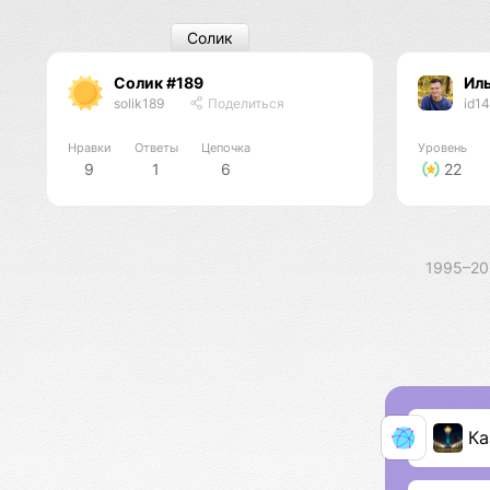
Солик
Солик #189
Ил
solik189
Поделиться
id1
Нравки
Ответы
Цепочка
Уровень
9
1
6
22
1995–2
Ка