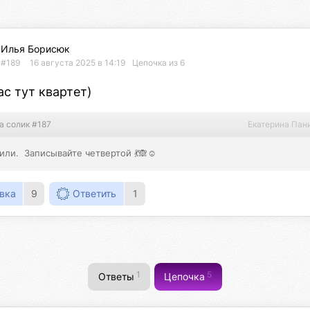
Илья Борисюк
#189
16 августа 2025 в 14:19
Цепочка из 6
ас тут квартет)
а солик #187
Екатерина Пан
или.  Записывайте четвертой 💃🙈☺️
вка
9
Ответить
1
1
5
Ответы
Цепочка