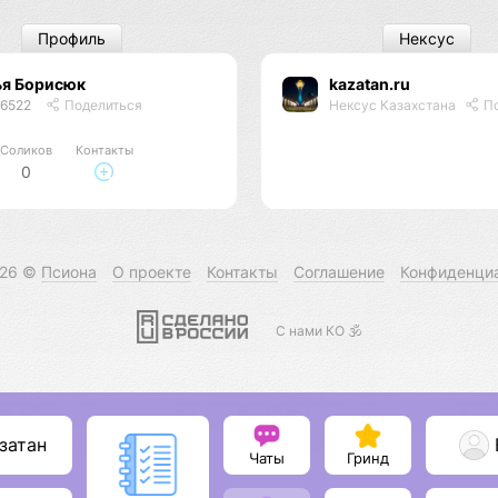
Профиль
Нексус
ья Борисюк
kazatan.ru
46522
Поделиться
Нексус Казахстана
По
Соликов
Контакты
0
026 ©
Псиона
О проекте
Контакты
Соглашение
Конфиденци
С нами КО 🕉️
затан
Чаты
Гринд