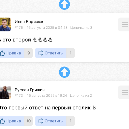
Илья Борисюк
#176
16 августа 2025 в 04:28
Цепочка из 3
А это второй 💪💪💪💪
Нравка
9
Ответить
1
Руслан Гришин
#173
15 августа 2025 в 19:24
Цепочка из 2
Это первый ответ на первый столик 🤘
Нравка
10
Ответить
1