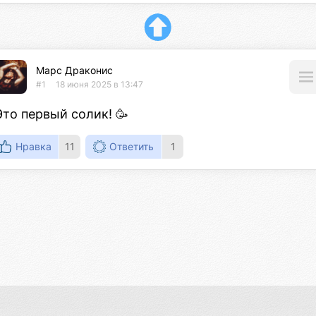
Марс Драконис
#1
18 июня 2025 в 13:47
Это первый солик! 🥳
Нравка
11
Ответить
1