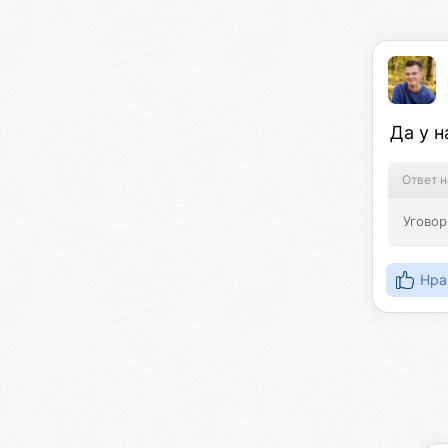
Да у н
Ответ н
Уговор
Нра