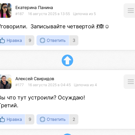
Екатерина Панина
#187
16 августа 2025 в 13:55
Цепочка из 5
Уговорили.  Записывайте четвертой 💃🙈☺️
Нравка
9
Ответить
3
Алексей Свиридов
#177
16 августа 2025 в 04:45
Цепочка из 4
Вы что тут устроили? Осуждаю!

Третий.
Нравка
9
Ответить
2