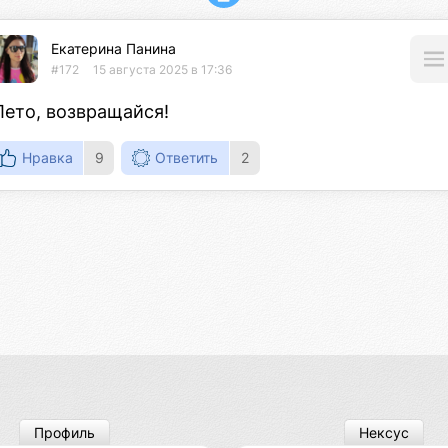
Екатерина Панина
#172
15 августа 2025 в 17:36
Лето, возвращайся!
Нравка
9
Ответить
2
Профиль
Нексус