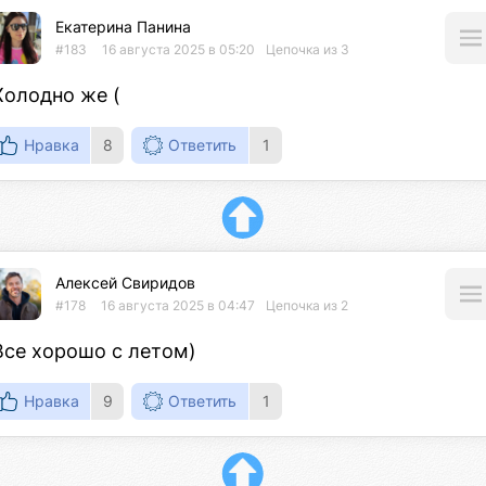
Екатерина Панина
#183
16 августа 2025 в 05:20
Цепочка из 3
Холодно же (
Нравка
8
Ответить
1
Алексей Свиридов
#178
16 августа 2025 в 04:47
Цепочка из 2
Все хорошо с летом)
Нравка
9
Ответить
1