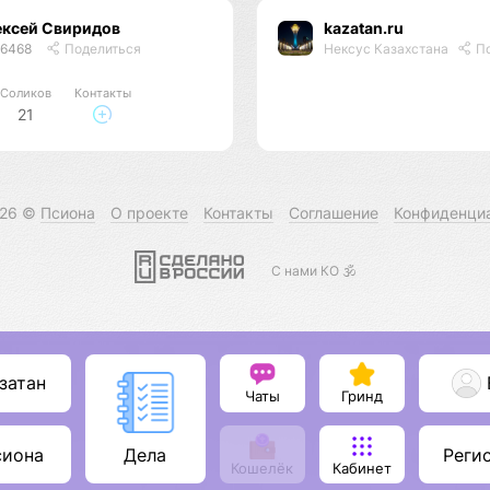
ексей Свиридов
kazatan.ru
46468
Поделиться
Нексус Казахстана
По
Соликов
Контакты
21
026 ©
Псиона
О проекте
Контакты
Соглашение
Конфиденци
С нами КО 🕉️
затан
Чаты
Гринд
сиона
Реги
Дела
Кошелёк
Кабинет