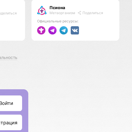
Псиона
Метаорганизм
Поделиться
делиться
Официальные ресурсы:
альность
Войти
страция