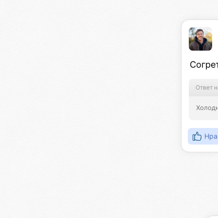
Согре
Ответ н
Холодн
Нра