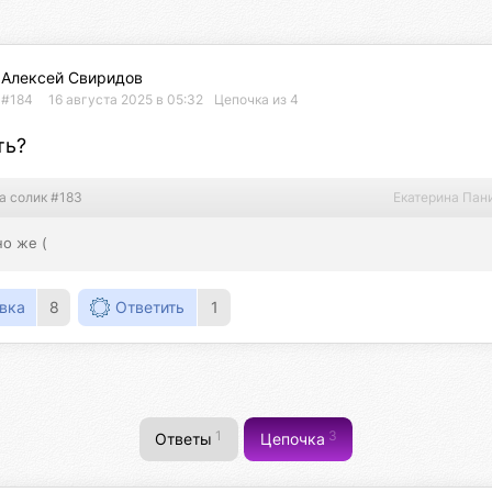
Алексей Свиридов
#184
16 августа 2025 в 05:32
Цепочка из 4
ть?
а солик #183
Екатерина Пан
о же (
вка
8
Ответить
1
1
3
Ответы
Цепочка