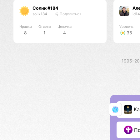
Солик #184
Ал
solik184
Поделиться
id1
Нравки
Ответы
Цепочка
Уровень
8
1
4
35
1995–2
Ка
П