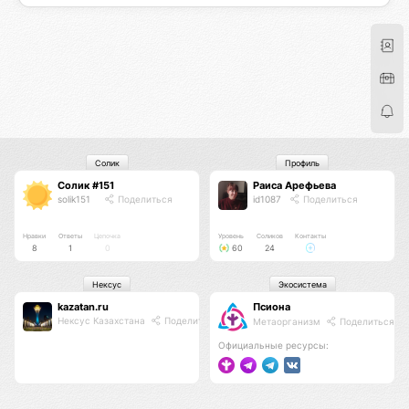
Солик
Профиль
Солик #151
Раиса Арефьева
solik151
Поделиться
id1087
Поделиться
Нравки
Ответы
Цепочка
Уровень
Соликов
Контакты
8
1
0
60
24
Нексус
Экосистема
kazatan.ru
Псиона
Нексус Казахстана
Поделиться
Метаорганизм
Поделиться
Официальные ресурсы: