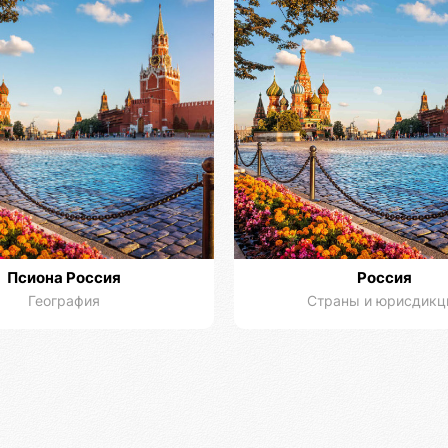
Псиона Россия
Россия
География
Страны и юрисдикц