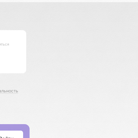
иться
альность