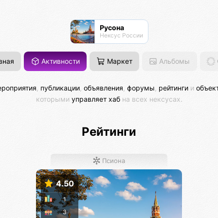
Русона
Нексус России
вная
Активности
Маркет
Альбомы
роприятия
,
публикации
,
объявления
,
форумы
,
рейтинги
и
объек
которыми
управляет хаб
на всех нексусах.
Рейтинги
Псиона
4.50
1
3