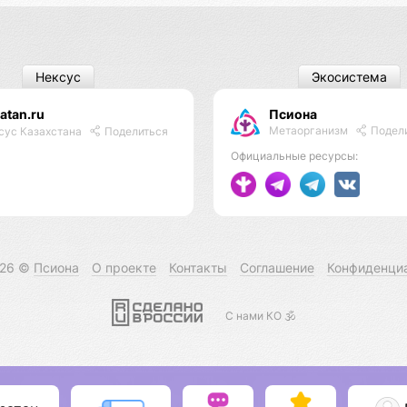
Нексус
Экосистема
atan.ru
Псиона
Метаорганизм
Подел
сус Казахстана
Поделиться
Официальные ресурсы:
026 ©
Псиона
О проекте
Контакты
Соглашение
Конфиденци
С нами КО 🕉️