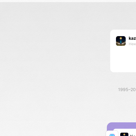
kaz
Нек
1995–2