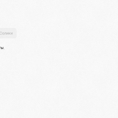
Солики
ты
,