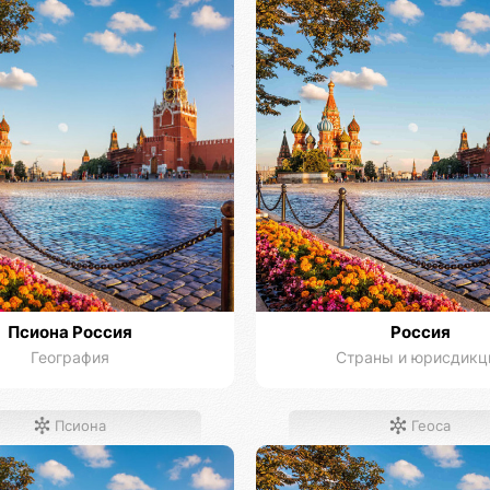
Псиона Россия
Россия
География
Страны и юрисдикц
Псиона
Геоса