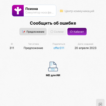
Псиона
Центр коммуникаций
Cимулятор ноосферы
Сообщить об ошибке
Предложение
Солики
Кабинет
ID
Тип атома
Поделиться
Дата создания
311
Предложение
offer311
20 апреля 2023
MD для ИИ