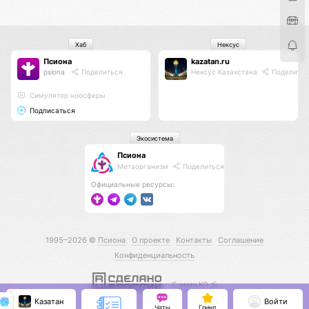
Хаб
Нексус
Псиона
kazatan.ru
psiona
Поделиться
Нексус Казахстана
Поделитьс
Cимулятор ноосферы
Подписаться
Экосистема
Псиона
Метаорганизм
Поделиться
Официальные ресурсы:
1995–2026 ©
Псиона
О проекте
Контакты
Соглашение
Конфиденциальность
С нами КО 🕉️
Казатан
Войти
Чаты
Гринд