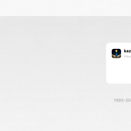
kaz
Нек
1995–2