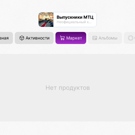
Выпускники МТЦ
Неофициальный хаб выпускников
вная
Активности
Маркет
Альбомы
Нет продуктов