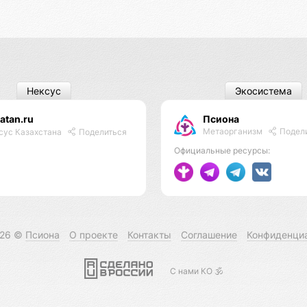
Нексус
Экосистема
atan.ru
Псиона
Метаорганизм
Подел
сус Казахстана
Поделиться
Официальные ресурсы:
026 ©
Псиона
О проекте
Контакты
Соглашение
Конфиденци
С нами КО 🕉️