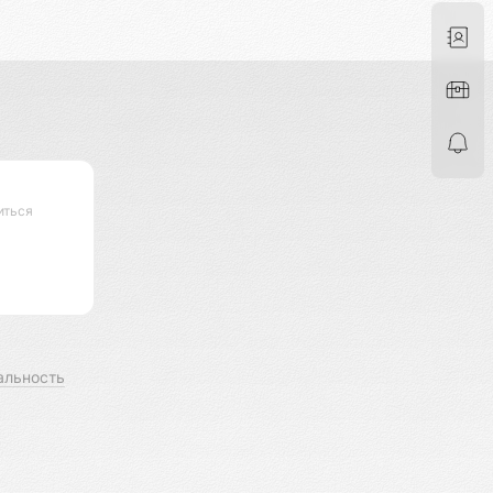
иться
альность