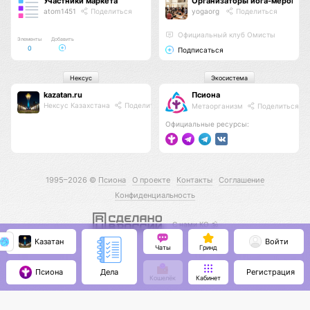
Участники маркета
Организаторы йога-меропри
atom1451
Поделиться
yogaorg
Поделиться
Официальный клуб Омисты
Элементы
Добавить
0
Подписаться
Нексус
Экосистема
kazatan.ru
Псиона
Нексус Казахстана
Поделиться
Метаорганизм
Поделиться
Официальные ресурсы:
1995–2026 ©
Псиона
О проекте
Контакты
Соглашение
Конфиденциальность
С нами КО 🕉️
Казатан
Войти
Чаты
Гринд
Псиона
Регистрация
Дела
Кошелёк
Кабинет