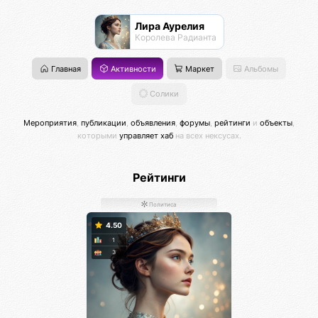
Лира Аурелия
Королева Радианта
Главная
Активности
Маркет
Альбомы
Солики
Мероприятия
,
публикации
,
объявления
,
форумы
,
рейтинги
и
объекты
,
которыми
управляет хаб
на всех нексусах.
Рейтинги
Политиса
4.50
1
3