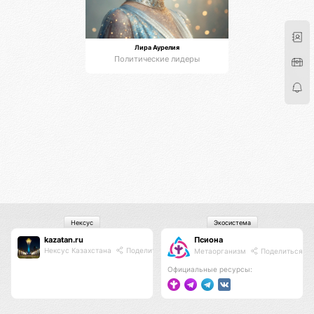
Лира Аурелия
Политические лидеры
Нексус
Экосистема
kazatan.ru
Псиона
Нексус Казахстана
Поделиться
Метаорганизм
Поделиться
Официальные ресурсы: