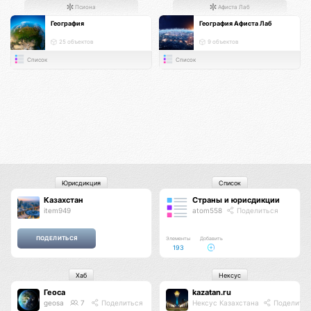
Псиона
Афиста Лаб
География
География Афиста Лаб
25 объектов
9 объектов
Список
Список
Юрисдикция
Список
Казахстан
Страны и юрисдикции
item949
atom558
Поделиться
Элементы
Добавить
193
Хаб
Нексус
Геоса
kazatan.ru
geosa
7
Поделиться
Нексус Казахстана
Поделитьс