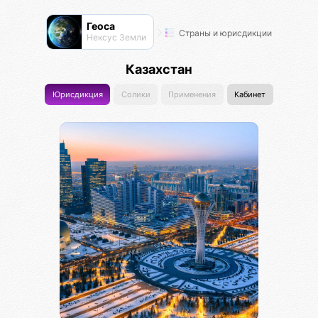
Геоса
Страны и юрисдикции
Нексус Земли
Казахстан
Юрисдикция
Солики
Применения
Кабинет