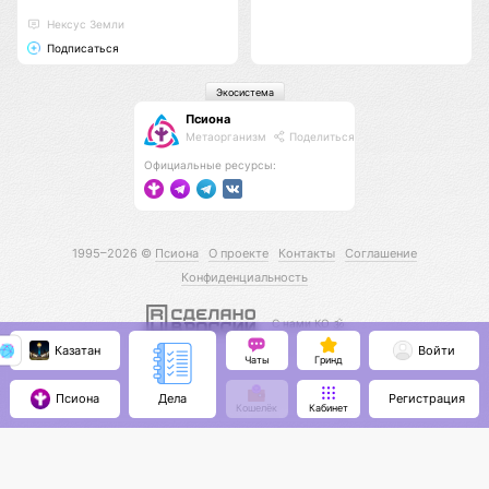
Нексус Земли
Подписаться
Экосистема
Псиона
Метаорганизм
Поделиться
Официальные ресурсы:
1995–2026 ©
Псиона
О проекте
Контакты
Соглашение
Конфиденциальность
С нами КО 🕉️
Казатан
Войти
Чаты
Гринд
Псиона
Регистрация
Дела
Кошелёк
Кабинет