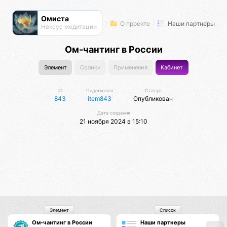
Омиста
О проекте
Наши партнеры
Нексус медитации
Ом-чантинг в России
Элемент
Солики
Применения
Кабинет
ID
Поделиться
Статус
843
item843
Опубликован
Дата создания
21 ноября 2024 в 15:10
Элемент
Список
Ом-чантинг в России
Наши партнеры