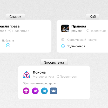
Список
Хаб
асли права
Правона
m845
Поделиться
pravona
Поделиться
Юридический нексус
Добавить
Подписаться
Экосистема
Псиона
Метаорганизм
Поделиться
Официальные ресурсы: