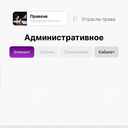
Правона
Отрасли права
Юридический нексус
Административное
Элемент
Солики
Применения
Кабинет