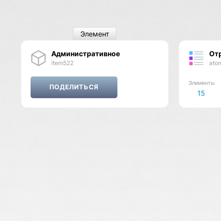
Элемент
Административное
Отр
item522
ato
Элементы
15