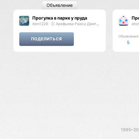
Объявление
Прогулка в парке у пруда
Пр
item1226
Арефьева Раиса Дмитриевна
ato
Объявления
5
1995–2