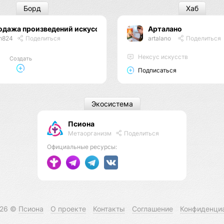
Борд
Хаб
одажа произведений искусства
Арталано
m824
Поделиться
artalano
Поделиться
Нексус искусств
Создать
Подписаться
Экосистема
Псиона
Метаорганизм
Поделиться
Официальные ресурсы:
026 ©
Псиона
О проекте
Контакты
Соглашение
Конфиденци