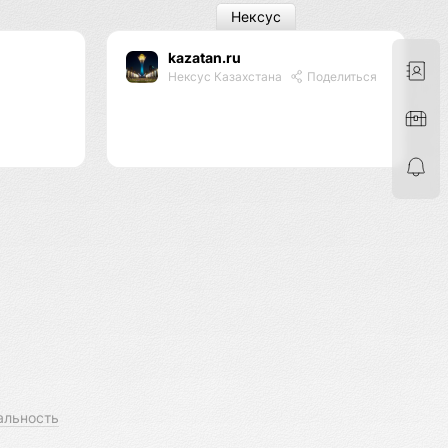
Нексус
kazatan.ru
Нексус Казахстана
Поделиться
альность