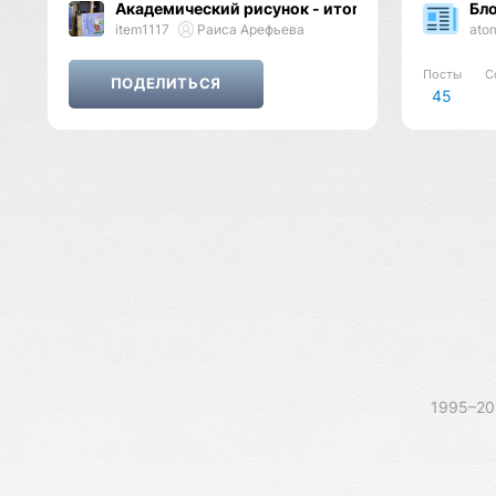
Академический рисунок - итоговый просмотр.
Бл
item1117
Раиса Арефьева
ato
Посты
С
45
1995–2