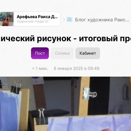
Арефьева Раиса Дмитриевна
Блог художника Раисы Арефьевой
Художник-педагог
ический рисунок - итоговый пр
Пост
Солики
Кабинет
< 1 мин.
6 января 2025 в 09:49