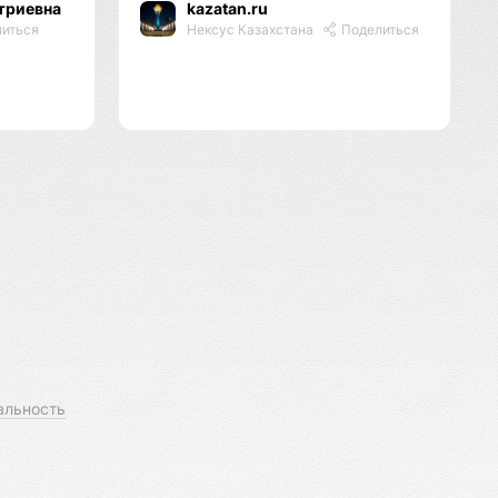
триевна
kazatan.ru
иться
Нексус Казахстана
Поделиться
альность