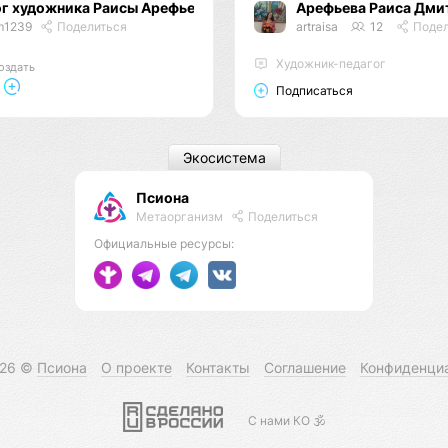
ог художника Раисы Арефьевой
Арефьева Раиса Дми
m1239
Поделиться
artraisa
12
Подел
Художник-педагог
оздать
Подписаться
Экосистема
Псиона
Метаорганизм
Поделиться
Официальные ресурсы:
026 ©
Псиона
О проекте
Контакты
Соглашение
Конфиденци
С нами КО 🕉️