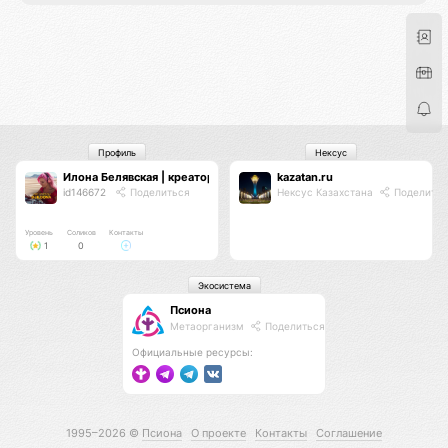
Профиль
Нексус
Илона Белявская | креатор | ecstatic DJ
kazatan.ru
id146672
Поделиться
Нексус Казахстана
Поделитьс
Уровень
Соликов
Контакты
1
0
Экосистема
Псиона
Метаорганизм
Поделиться
Официальные ресурсы:
1995–2026 ©
Псиона
О проекте
Контакты
Соглашение