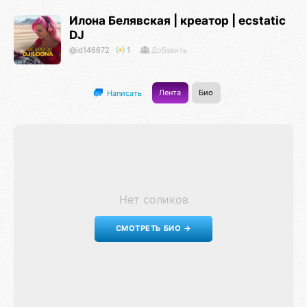
Илона Белявская | креатор | ecstatic
DJ
@id146672
1
Добавить
Лента
Био
Написать
Нет соликов
СМОТРЕТЬ БИО →