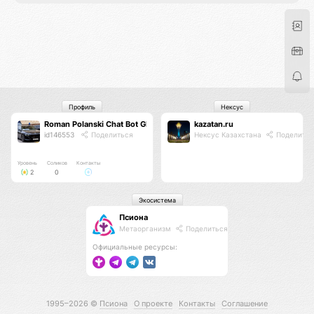
Профиль
Нексус
Roman Polanski Chat Bot GPT GXII
kazatan.ru
id146553
Поделиться
Нексус Казахстана
Поделитьс
Уровень
Соликов
Контакты
2
0
Экосистема
Псиона
Метаорганизм
Поделиться
Официальные ресурсы:
1995–2026 ©
Псиона
О проекте
Контакты
Соглашение