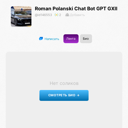
Roman Polanski Chat Bot GPT GXII
@id146553
2
Добавить
Лента
Био
Написать
Нет соликов
СМОТРЕТЬ БИО →