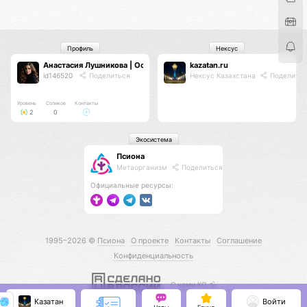
Профиль
Нексус
Анастасия Лушникова | Основатель TS
kazatan.ru
id146520
Поделиться
Нексус Казахстана
Поделитьс
Уровень
Соликов
Контакты
2
0
Экосистема
Псиона
Метаорганизм
Поделиться
Официальные ресурсы:
1995–2026 ©
Псиона
О проекте
Контакты
Соглашение
Конфиденциальность
С нами КО 🕉️
Казатан
Войти