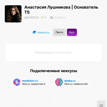
Анастасия Лушникова | Основатель
TS
@id146520
2
Добавить
Лента
Био
Написать
Информация отсутствует
Подключенные нексусы
marketun.ru
aimba.ru
Нексус маркетинга
Нексус нейросетей