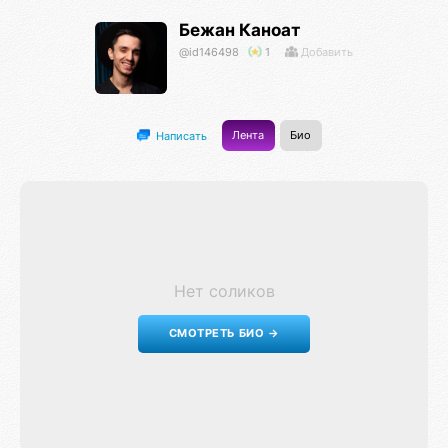
Бежан Каноат
@id146498
1
Добавить
Лента
Био
Написать
Нет соликов
СМОТРЕТЬ БИО →