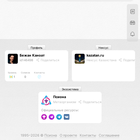
Профиль
Нексус
Бежан Каноат
kazatan.ru
id146498
Поделиться
Нексус Казахстана
Поделитьс
Уровень
Соликов
Контакты
1
0
Экосистема
Псиона
Метаорганизм
Поделиться
Официальные ресурсы:
1995–2026 ©
Псиона
О проекте
Контакты
Соглашение