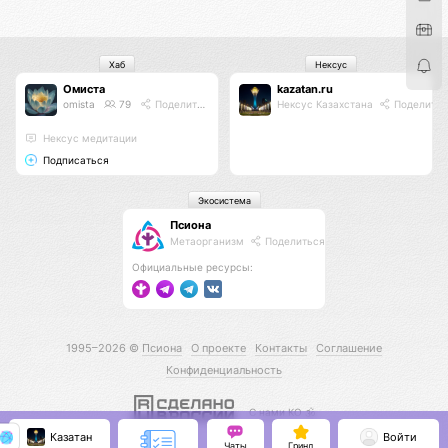
Хаб
Нексус
Омиста
kazatan.ru
omista
79
Поделиться
Нексус Казахстана
Поделитьс
Нексус медитации
Подписаться
Экосистема
Псиона
Метаорганизм
Поделиться
Официальные ресурсы:
1995–2026 ©
Псиона
О проекте
Контакты
Соглашение
Конфиденциальность
С нами КО 🕉️
Казатан
Войти
Чаты
Гринд