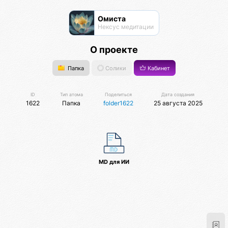
Омиста
Нексус медитации
О проекте
Папка
Солики
Кабинет
ID
Тип атома
Поделиться
Дата создания
1622
Папка
folder1622
25 августа 2025
MD для ИИ