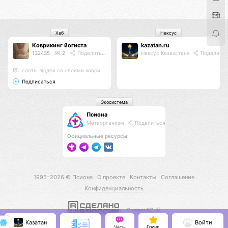
Хаб
Нексус
Коврикинг йогиста
kazatan.ru
132435
2
Поделиться
Нексус Казахстана
Поделитьс
слёты людей со своими ковриками в парках . Сатва садхана
Подписаться
Экосистема
Псиона
Метаорганизм
Поделиться
Официальные ресурсы:
1995–2026 ©
Псиона
О проекте
Контакты
Соглашение
Конфиденциальность
С нами КО 🕉️
Казатан
Войти
Чаты
Гринд