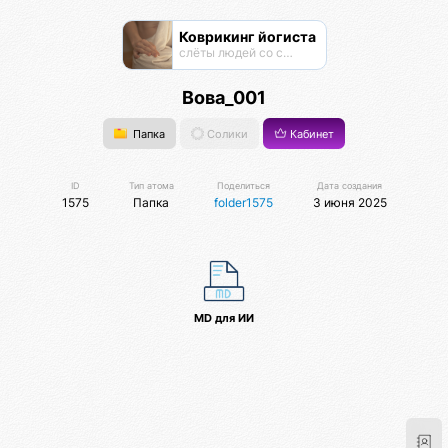
Коврикинг йогиста
слёты людей со своими ковриками в парках . Сатва садхана
Вова_001
Папка
Солики
Кабинет
ID
Тип атома
Поделиться
Дата создания
1575
Папка
folder1575
3 июня 2025
MD для ИИ