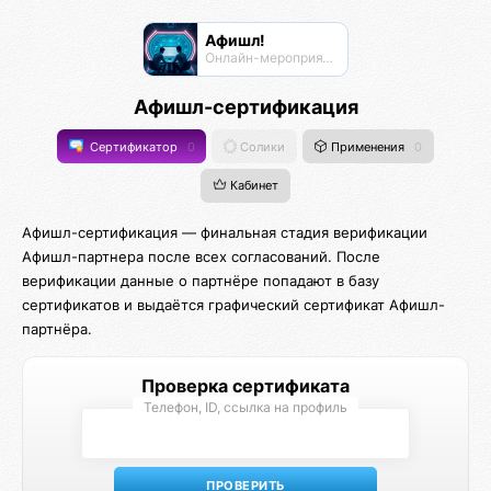
Афишл!
Онлайн-мероприятия Афиста Лаб
Афишл-сертификация
Сертификатор
0
Солики
Применения
0
Кабинет
Афишл-сертификация — финальная стадия верификации
Афишл-партнера после всех согласований. После
верификации данные о партнёре попадают в базу
сертификатов и выдаётся графический сертификат Афишл-
партнёра.
Проверка сертификата
Телефон, ID, ссылка на профиль