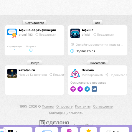
Сертификатор
Хаб
Афишл-сертификация
Афишл!
atom1483
Поделиться
aficial
Поделиться
Онлайн-мероприятия Афиста Лаб
Сертификации
Получить
1
Подписаться
Нексус
Экосистема
kazatan.ru
Псиона
Нексус Казахстана
Поделиться
Метаорганизм
Поделиться
Официальные ресурсы:
1995–2026 ©
Псиона
О проекте
Контакты
Соглашение
Конфиденциальность
С нами КО 🕉️