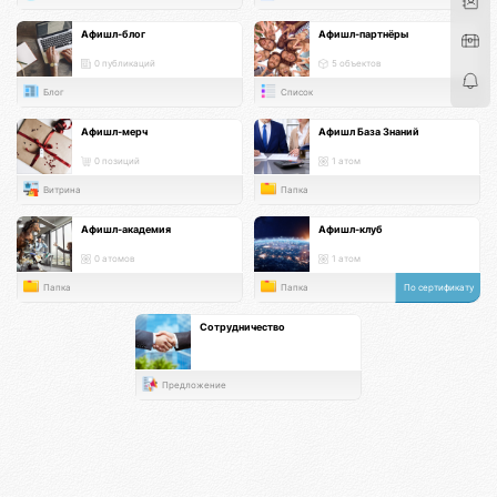
Афишл-блог
Афишл-партнёры
0 публикаций
5 объектов
Блог
Список
Афишл-мерч
Афишл База Знаний
0 позиций
1 атом
Витрина
Папка
Афишл-академия
Афишл-клуб
0 атомов
1 атом
Папка
Папка
По сертификату
Сотрудничество
Предложение