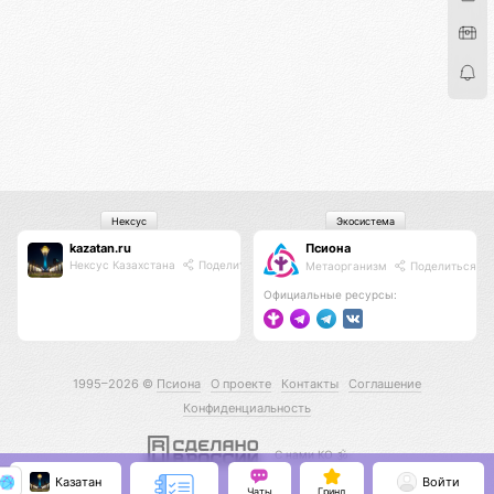
Нексус
Экосистема
kazatan.ru
Псиона
Нексус Казахстана
Поделиться
Метаорганизм
Поделиться
Официальные ресурсы:
1995–2026 ©
Псиона
О проекте
Контакты
Соглашение
Конфиденциальность
С нами КО 🕉️
Казатан
Войти
Чаты
Гринд