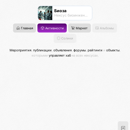
Биоза
Нексус биоинженерии
Главная
Активности
Маркет
Альбомы
Солики
Мероприятия
,
публикации
,
объявления
,
форумы
,
рейтинги
и
объекты
,
которыми
управляет хаб
на всех нексусах.