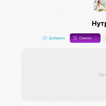
Нут
Добавить
Список
0
Не