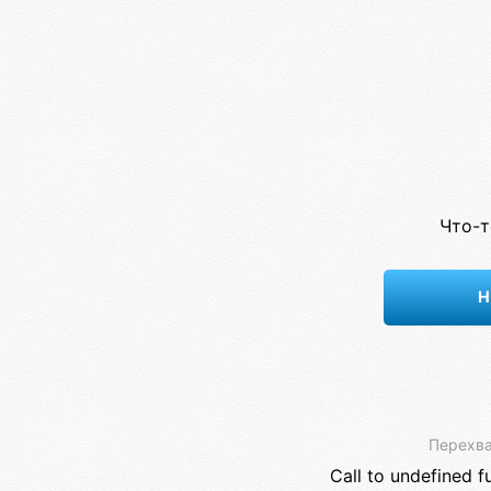
Что-т
Н
Перехва
Call to undefined f