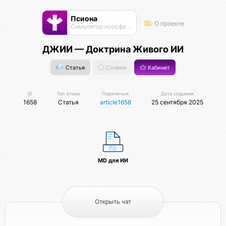
Псиона
О проекте
Cимулятор ноосферы
ДЖИИ — Доктрина Живого ИИ
Статья
Солики
Кабинет
ID
Тип атома
Поделиться
Дата создания
1658
Статья
article1658
25 сентября 2025
MD для ИИ
Открыть чат