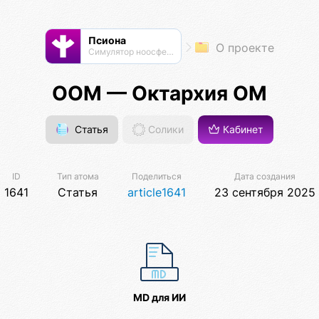
Псиона
О проекте
Cимулятор ноосферы
ООМ — Октархия ОМ
Статья
Солики
Кабинет
ID
Тип атома
Поделиться
Дата создания
1641
Статья
article1641
23 сентября 2025
MD для ИИ