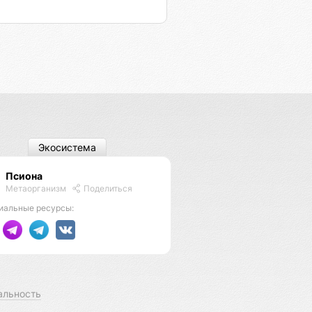
Экосистема
Псиона
Метаорганизм
Поделиться
иальные ресурсы:
альность