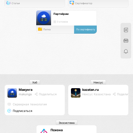
Статья
Сертификатор
Партнёрам
0 атомов
Папка
По сертификату
Хаб
Нексус
Макунга
kazatan.ru
makunga
Поделиться
Нексус Казахстана
Поделитьс
Серверная технология
Подписаться
Экосистема
Псиона