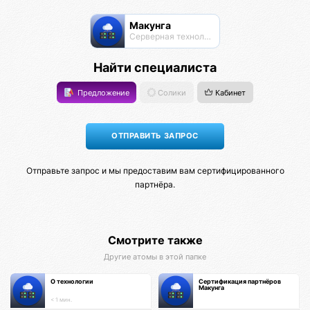
Макунга
Серверная технология
Найти специалиста
Предложение
Солики
Кабинет
Отправьте запрос и мы предоставим вам сертифицированного
партнёра.
Смотрите также
Другие атомы в этой папке
О технологии
Сертификация партнёров
Макунга
< 1 мин.