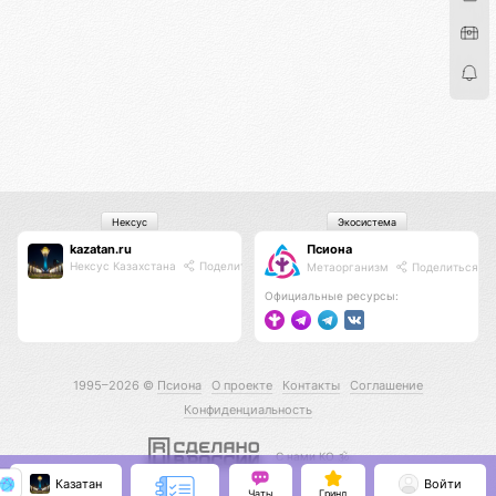
Нексус
Экосистема
kazatan.ru
Псиона
Нексус Казахстана
Поделиться
Метаорганизм
Поделиться
Официальные ресурсы:
1995–2026 ©
Псиона
О проекте
Контакты
Соглашение
Конфиденциальность
С нами КО 🕉️
Казатан
Войти
Чаты
Гринд