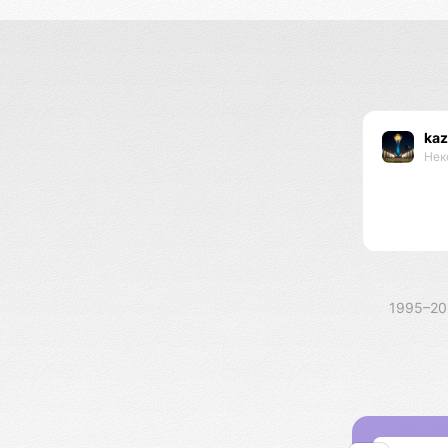
kaz
Нек
1995–2