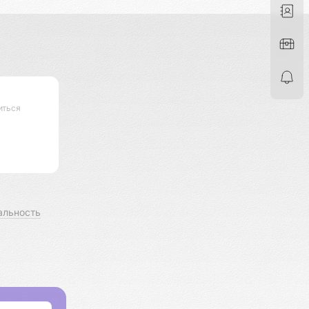
иться
альность