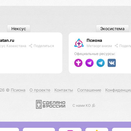
Нексус
Экосистема
atan.ru
Псиона
Метаорганизм
Подел
сус Казахстана
Поделиться
Официальные ресурсы:
026 ©
Псиона
О проекте
Контакты
Соглашение
Конфиденци
С нами КО 🕉️