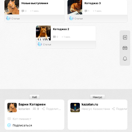
Новые выступления
Котоджаз 3
0
< 1 мин.
1
< 1 мин.
Статья
Статья
Котоджаз 2
0
< 1 мин.
Статья
Хаб
Нексус
Барни Котариен
kazatan.ru
kotarien
9
Поделиться
Нексус Казахстана
Поделитьс
Кот-пианист
Подписаться