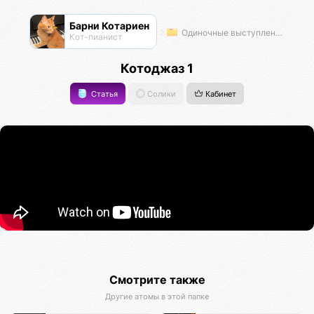
Барни Котариен
Одиночные выступления
Кот-пианист
Котоджаз 1
Статья
Солики
Кабинет
Смотрите также
Другие атомы в этой папке