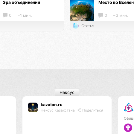
Эра объединения
Место во Вселе
0
~1 мин.
0
~3 мин.
Статья
Нексус
kazatan.ru
Нексус Казахстана
Поделиться
Офиц