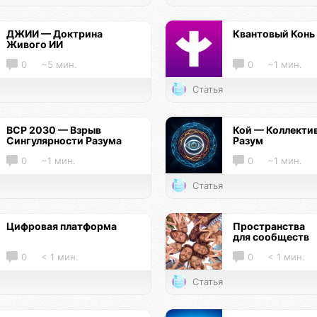
ДЖИИ — Доктрина
Квантовый Конь
Живого ИИ
0
~5 мин.
0
~1 мин.
Статья
ВСР 2030 — Взрыв
Кой — Коллекти
Сингулярности Разума
Разум
0
~1 мин.
0
~1 мин.
Статья
Цифровая платформа
Пространства
для сообществ
0
< 1 мин.
0
< 1 мин.
Статья