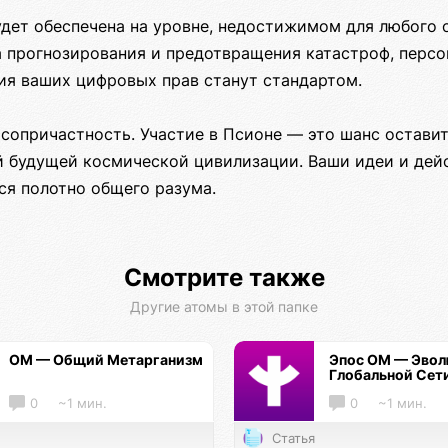
удет обеспечена на уровне, недостижимом для любого 
а прогнозирования и предотвращения катастроф, персо
тия ваших цифровых прав станут стандартом.
сопричастность. Участие в Псионе — это шанс оставит
ей будущей космической цивилизации. Ваши идеи и дей
ся полотно общего разума.
Смотрите также
Другие атомы в этой папке
ОМ — Общий Метарганизм
Эпос ОМ — Эво
Глобальной Сет
0
~1 мин.
0
~1 мин.
Статья