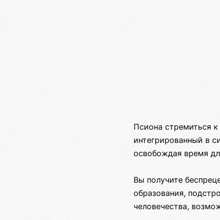
Псиона стремиться к
интегрированный в си
освобождая время дл
Вы получите беспрец
образования, подстр
человечества, возмож