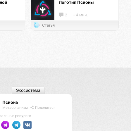
нной
Логотип Псионы
2
~4 мин.
Статья
Экосистема
Псиона
Метаорганизм
Поделиться
иальные ресурсы: