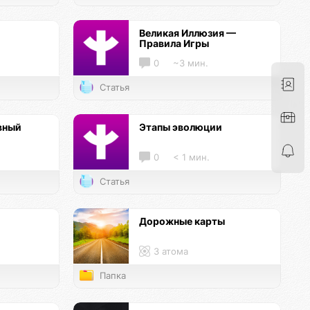
Великая Иллюзия —
Правила Игры
0
~3 мин.
Статья
вный
Этапы эволюции
0
< 1 мин.
Статья
Дорожные карты
3 атома
Папка