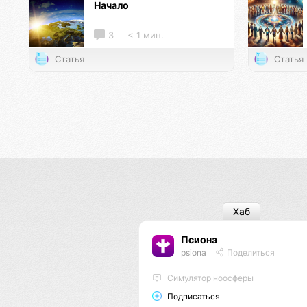
Начало
3
< 1 мин.
Статья
Статья
Хаб
Псиона
psiona
Поделиться
Cимулятор ноосферы
Подписаться