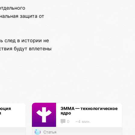
отдельного
нальная защита от
ь след в истории не
ствия будут вплетены
люция
ЭММА — технологическое
и
ядро
0
~4 мин.
Статья