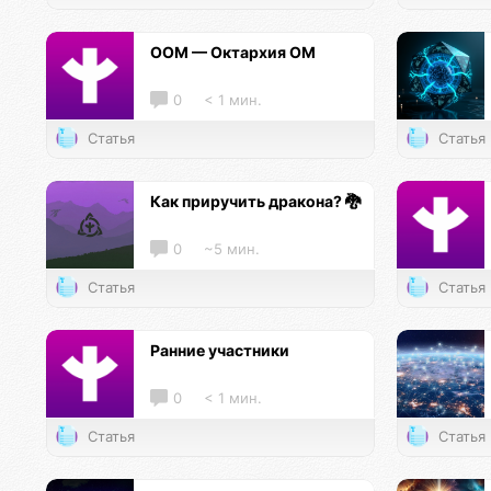
ООМ — Октархия ОМ
0
< 1 мин.
Статья
Статья
Как приручить дракона? 🐉
0
~5 мин.
Статья
Статья
Ранние участники
0
< 1 мин.
Статья
Статья