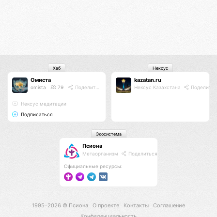
Хаб
Нексус
Омиста
kazatan.ru
omista
79
Поделиться
Нексус Казахстана
Поделитьс
Нексус медитации
Подписаться
Экосистема
Псиона
Метаорганизм
Поделиться
Официальные ресурсы:
1995–2026 ©
Псиона
О проекте
Контакты
Соглашение
Конфиденциальность