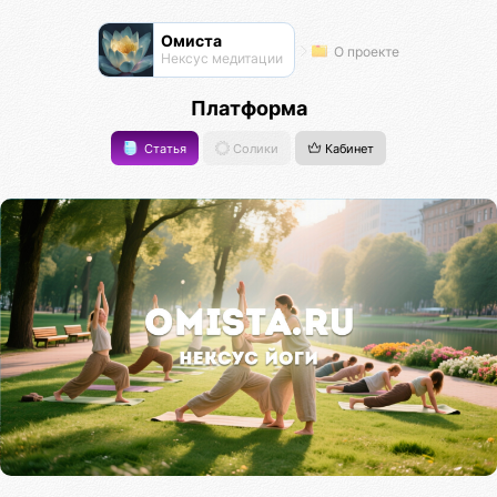
Омиста
О проекте
Нексус медитации
Платформа
Статья
Солики
Кабинет