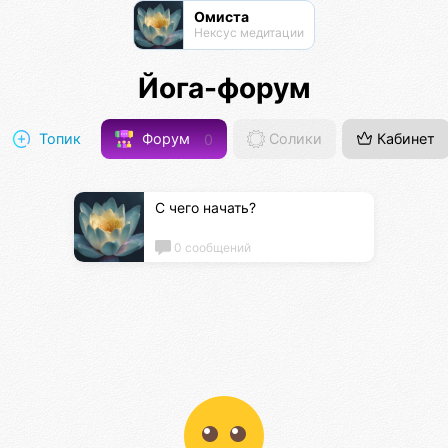
Омиста
Нексус медитации
Йога-форум
Топик
Форум
0
Солики
Кабинет
С чего начать?
0 сообщений