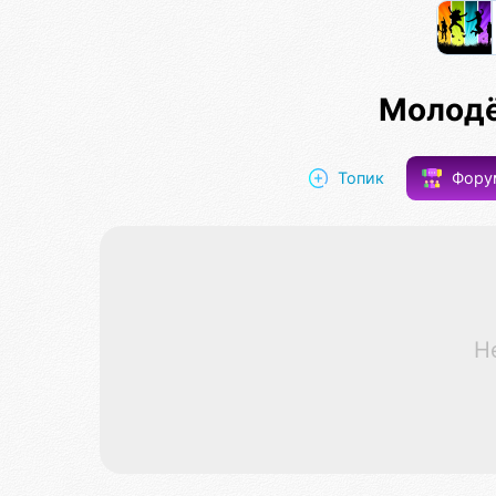
Молод
Топик
Фор
Н