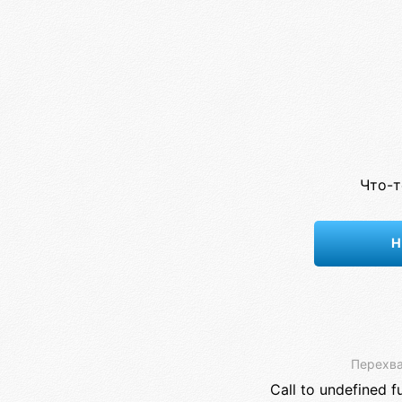
Что-т
Н
Перехва
Call to undefined f